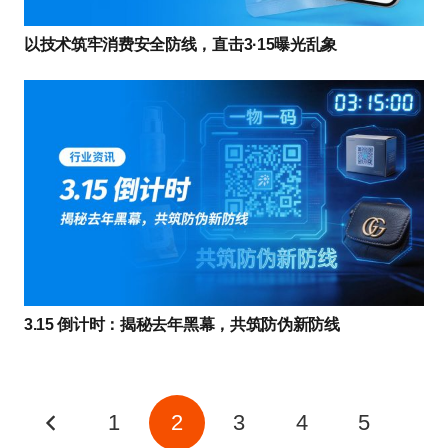
以技术筑牢消费安全防线，直击3·15曝光乱象
3.15 倒计时：揭秘去年黑幕，共筑防伪新防线
1
2
3
4
5