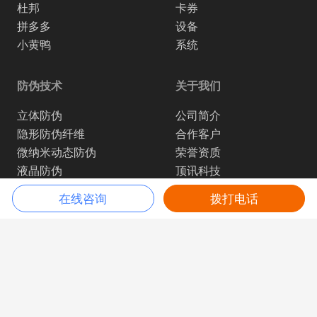
杜邦
卡券
拼多多
设备
小黄鸭
系统
防伪技术
关于我们
立体防伪
公司简介
隐形防伪纤维
合作客户
微纳米动态防伪
荣誉资质
液晶防伪
顶讯科技
防伪指纹码
在线咨询
拨打电话
防伪暗码
服务热线
关注我们
400-0636-988