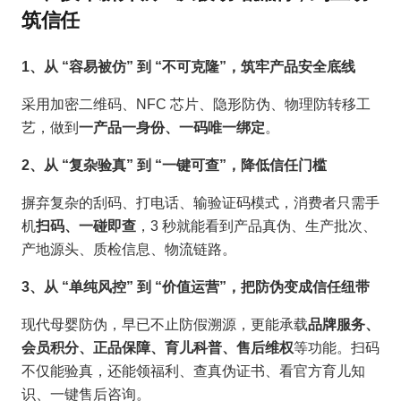
筑信任
1、从 “容易被仿” 到 “不可克隆”，筑牢产品安全底线
采用加密二维码、NFC 芯片、隐形防伪、物理防转移工
艺，做到
一产品一身份、一码唯一绑定
。
2、从 “复杂验真” 到 “一键可查”，降低信任门槛
摒弃复杂的刮码、打电话、输验证码模式，消费者只需手
机
扫码、一碰即查
，3 秒就能看到产品真伪、生产批次、
产地源头、质检信息、物流链路。
3、从 “单纯风控” 到 “价值运营”，把防伪变成信任纽带
现代母婴防伪，早已不止防假溯源，更能承载
品牌服务、
会员积分、正品保障、育儿科普、售后维权
等功能。扫码
不仅能验真，还能领福利、查真伪证书、看官方育儿知
识、一键售后咨询。