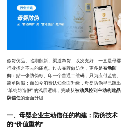
假货仿品、临期翻新、渠道窜货、以次充好，一直是母婴
行业挥之不去的痛点。过去品牌做防伪，更多是
被动防
御
：贴一张防伪标、印一个普通二维码，只为应付监管、
简单防假；而如今消费认知全面升级，母婴防伪早已跳出
“单纯防造假” 的浅层逻辑，完成从
被动风控
到
主动构建品
牌信任
的全面升级
一、母婴企业主动信任的构建：防伪技术
的“价值重构”