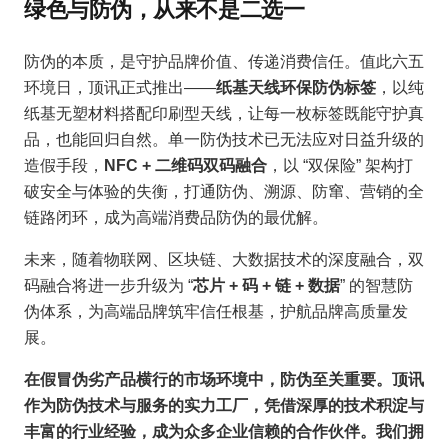
绿色与防伪，从来不是二选一
防伪的本质，是守护品牌价值、传递消费信任。值此六五
环境日，顶讯正式推出——
纸基天线环保防伪标签
，以纯
纸基无塑材料搭配印刷型天线，让每一枚标签既能守护真
品，也能回归自然。单一防伪技术已无法应对日益升级的
造假手段，
NFC + 二维码双码融合
，以 “双保险” 架构打
破安全与体验的失衡，打通防伪、溯源、防窜、营销的全
链路闭环，成为高端消费品防伪的最优解。
未来，随着物联网、区块链、大数据技术的深度融合，双
码融合将进一步升级为 “
芯片 + 码 + 链 + 数据
” 的智慧防
伪体系，为高端品牌筑牢信任根基，护航品牌高质量发
展。
在假冒伪劣产品横行的市场环境中，防伪至关重要。顶讯
作为防伪技术与服务的实力工厂，凭借深厚的技术积淀与
丰富的行业经验，成为众多企业信赖的合作伙伴。
我们拥