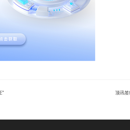
”
顶讯签