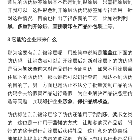
常见的防伪标签涂层基本都是刮刮银涂层，只需把涂层刮
开就可以，这种银色刮开涂层防伪码标签如今很常用，针
对这种情况，目前也推出了很多新的工艺，比如说
刮刮
黑、多重刮开涂层、直接喷印在产品外包装上
等。
3.
它能给企业带来什么
那为啥要有刮刮银涂层呢，用处简单说就是
遮盖
住下面的
防伪码，让消费者可以刮开涂层后判断对涂层下的防伪码
是否为
初次查询
来对产品进行验证真伪，如果不用涂层盖
住底下的防伪码，那么谁都可以进行查询，就达不到防伪
的目的了。另一方面也是防止不法分子批量复制正品的防
伪码拿去给假冒产品进行造假，为企业解决产品被恶意仿
造等问题，实现
维护企业形象、保护品牌权益
。
防伪标签刮刮银涂层除了防伪还能用于
刮刮乐、奖卡
之类
的，这也是一种用于
营销
的方式，让顾客购买产品后，附
带的的奖卡进行刮涂层后获得礼品，这种意外的惊喜感，
能够提高提高消费者的购买欲，市面上有很多行业都采用